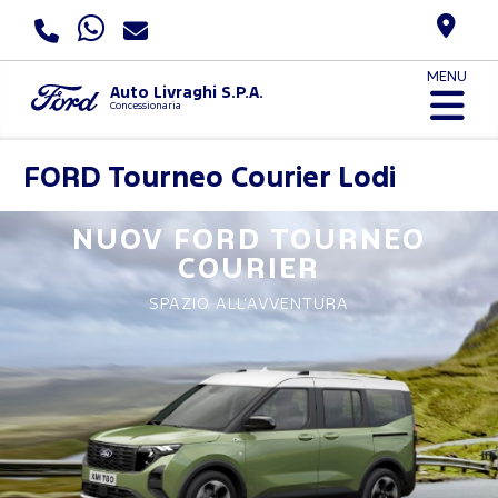
MENU
Auto Livraghi S.P.A.
Concessionaria
FORD
Tourneo Courier Lodi
NUOV FORD
TOURNEO
COURIER
SPAZIO ALL’AVVENTURA