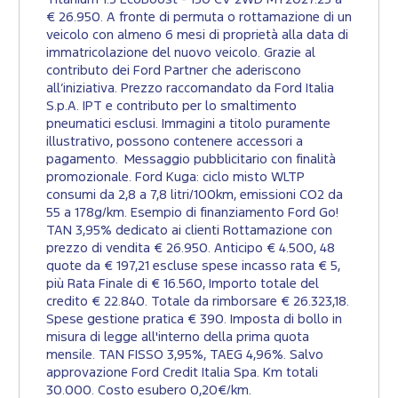
€ 26.950. A fronte di permuta o rottamazione di un
veicolo con almeno 6 mesi di proprietà alla data di
immatricolazione del nuovo veicolo. Grazie al
contributo dei Ford Partner che aderiscono
all’iniziativa. Prezzo raccomandato da Ford Italia
S.p.A. IPT e contributo per lo smaltimento
pneumatici esclusi. Immagini a titolo puramente
illustrativo, possono contenere accessori a
pagamento. Messaggio pubblicitario con finalità
promozionale. Ford Kuga: ciclo misto WLTP
consumi da 2,8 a 7,8 litri/100km, emissioni CO2 da
55 a 178g/km. Esempio di finanziamento Ford Go!
TAN 3,95% dedicato ai clienti Rottamazione con
prezzo di vendita € 26.950. Anticipo € 4.500, 48
quote da € 197,21 escluse spese incasso rata € 5,
più Rata Finale di € 16.560, Importo totale del
credito € 22.840. Totale da rimborsare € 26.323,18.
Spese gestione pratica € 390. Imposta di bollo in
misura di legge all'interno della prima quota
mensile. TAN FISSO 3,95%, TAEG 4,96%. Salvo
approvazione Ford Credit Italia Spa. Km totali
30.000. Costo esubero 0,20€/km.