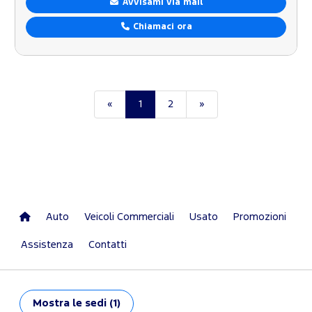
Avvisami via mail
Chiamaci ora
«
1
2
»
Auto
Veicoli Commerciali
Usato
Promozioni
Assistenza
Contatti
Mostra
le sedi (1)